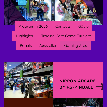
Programm 2026
Contests
Gäste
Highlights
Trading Card Game Turniere
Panels
Aussteller
Gaming Area
NIPPON ARCADE
BY RS-PINBALL