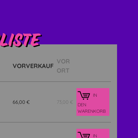
liste
VOR
VORVERKAUF
ORT
IN
66,00
€
73,00
€
DEN
WARENKORB
IN