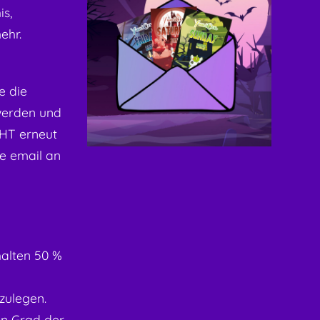
is,
mehr.
te die
werden und
CHT erneut
ne email an
alten 50 %
zulegen.
en Grad der