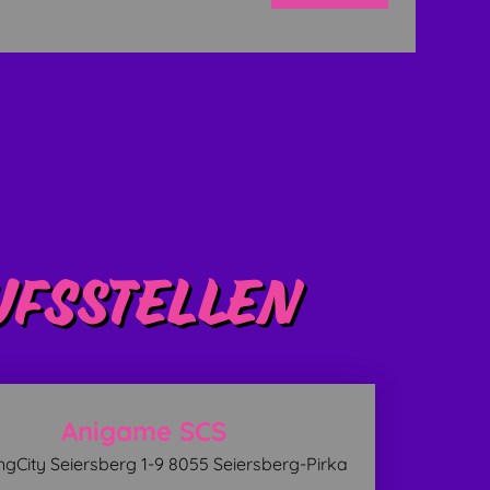
fsstellen
Anigame SCS
gCity Seiersberg 1-9 8055 Seiersberg-Pirka