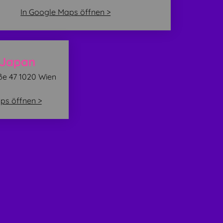
In Google Maps öffnen >
-Japan
ße 47 1020 Wien
ps öffnen >