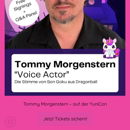
Datenschutzerklärung
AGB
Impressum
Widerrufsbelehrung
Zahlungsarten
VERBINDEN SIE SICH
MIT UNS
Tommy Morgenstern – auf der YuniCon
Jetzt Tickets sichern!
CONS