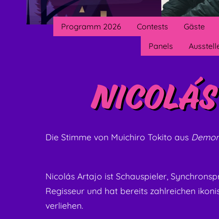
Programm 2026
Contests
Gäste
Panels
Ausstell
Nicolás
Die Stimme von Muichiro Tokito aus
Demon
Nicolás Artajo ist Schauspieler, Synchron
Regisseur und hat bereits zahlreichen iko
verliehen.