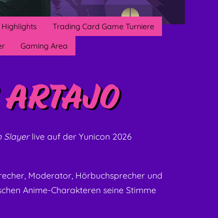
Highlights
Trading Card Game Turniere
er
Gaming Area
 Artajo
 Slayer
live auf der Yunicon 2026
sprecher, Moderator, Hörbuchsprecher und
nischen Anime-Charakteren seine Stimme